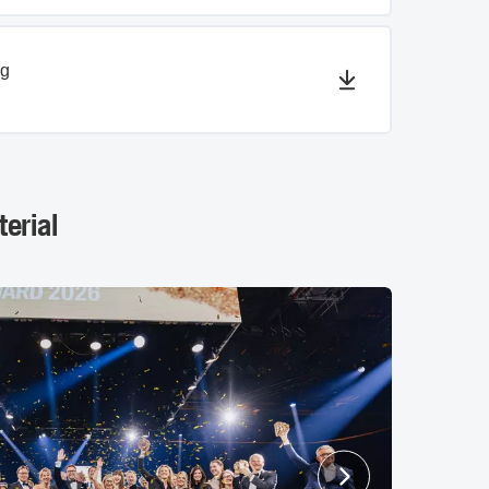
ng
erial