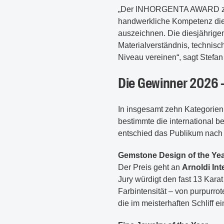
„Der INHORGENTA AWARD zeigt 
handwerkliche Kompetenz die
auszeichnen. Die diesjährige
Materialverständnis, technisc
Niveau vereinen“, sagt Stef
Die Gewinner 2026 –
In insgesamt zehn Kategorie
bestimmte die international be
entschied das Publikum nach
Gemstone Design of the Ye
Der Preis geht an
Arnoldi Int
Jury würdigt den fast 13 Kar
Farbintensität – von purpurr
die im meisterhaften Schliff e