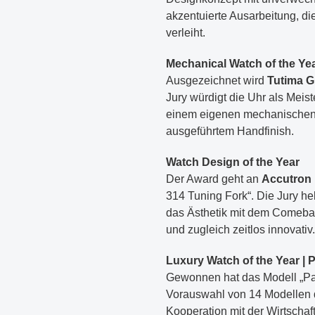
akzentuierte Ausarbeitung, d
verleiht.
Mechanical Watch of the Ye
Ausgezeichnet wird
Tutima G
Jury würdigt die Uhr als Meis
einem eigenen mechanischen 
ausgeführtem Handfinish.
Watch Design of the Year
Der Award geht an
Accutron 
314 Tuning Fork“. Die Jury heb
das Ästhetik mit dem Comebac
und zugleich zeitlos innovativ.
Luxury Watch of the Year | 
Gewonnen hat das Modell „P
Vorauswahl von 14 Modellen d
Kooperation mit der Wirtschaf