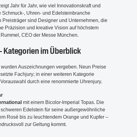
Jahr für Jahr, wie viel Innovationskraft und
 Schmuck-, Uhren- und Edelsteinbranche
n Preisträger sind Designer und Unternehmen, die
he Präzision und kreative Vision auf höchstem
an Rummel, CEO der Messe München.
 Kategorien im Überblick
n wurden Auszeichnungen vergeben. Neun Preise
setzte Fachjury; in einer weiteren Kategorie
 Vorauswahl durch eine renommierte Uhrenjury.
ar
ernational
mit einem Bicolor-Imperial Topas. Die
at schweren Edelstein für seine außergewöhnliche
otem Rosé bis zu leuchtendem Orange und Kupfer –
indrucksvoll zur Geltung kommt.