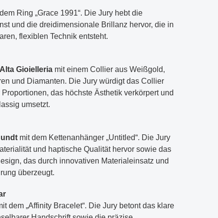
dem Ring „Grace 1991“. Die Jury hebt die
t und die dreidimensionale Brillanz hervor, die in
ren, flexiblen Technik entsteht.
Alta Gioielleria
mit einem Collier aus Weißgold,
ren und Diamanten. Die Jury würdigt das Collier
Proportionen, das höchste Ästhetik verkörpert und
lassig umsetzt.
undt
mit dem Kettenanhänger „Untitled“. Die Jury
erialität und haptische Qualität hervor sowie das
esign, das durch innovativen Materialeinsatz und
rung überzeugt.
ar
it dem „Affinity Bracelet“. Die Jury betont das klare
elbarer Handschrift sowie die präzise,