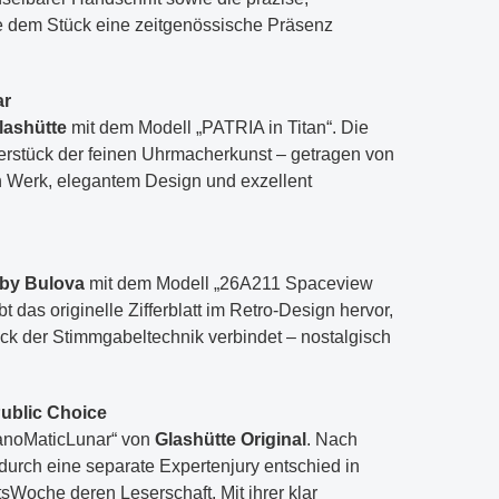
ie dem Stück eine zeitgenössische Präsenz
ar
lashütte
mit dem Modell „PATRIA in Titan“. Die
terstück der feinen Uhrmacherkunst – getragen von
Werk, elegantem Design und exzellent
by Bulova
mit dem Modell „26A211 Spaceview
t das originelle Zifferblatt im Retro-Design hervor,
k der Stimmgabeltechnik verbindet – nostalgisch
Public Choice
anoMaticLunar“ von
Glashütte Original
. Nach
urch eine separate Expertenjury entschied in
tsWoche deren Leserschaft. Mit ihrer klar