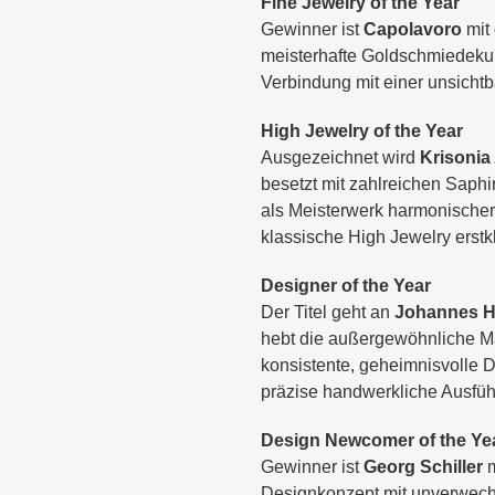
Fine Jewelry of the Year
Gewinner ist
Capolavoro
mit 
meisterhafte Goldschmiedekuns
Verbindung mit einer unsichtba
High Jewelry of the Year
Ausgezeichnet wird
Krisonia 
besetzt mit zahlreichen Saphi
als Meisterwerk harmonischer 
klassische High Jewelry erstk
Designer of the Year
Der Titel geht an
Johannes H
hebt die außergewöhnliche Mat
konsistente, geheimnisvolle D
präzise handwerkliche Ausfüh
Design Newcomer of the Ye
Gewinner ist
Georg Schiller
m
Designkonzept mit unverwechs