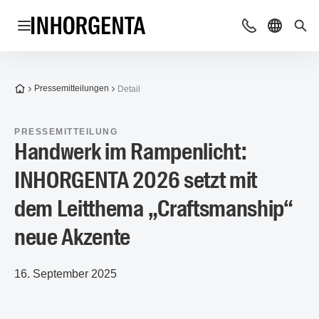
Navigation öffnen
Beratung & Ko
Sprache 
Suc
Zur Startseite
Pressemitteilungen
Detail
PRESSEMITTEILUNG
Handwerk im Rampenlicht:
INHORGENTA 2026 setzt mit
dem Leitthema „Craftsmanship“
neue Akzente
16. September 2025