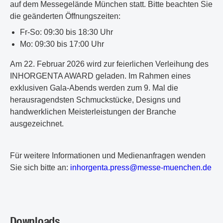
auf dem Messegelände München statt. Bitte beachten Sie
die geänderten Öffnungszeiten:
Fr-So: 09:30 bis 18:30 Uhr
Mo: 09:30 bis 17:00 Uhr
Am 22. Februar 2026 wird zur feierlichen Verleihung des
INHORGENTA AWARD geladen. Im Rahmen eines
exklusiven Gala-Abends werden zum 9. Mal die
herausragendsten Schmuckstücke, Designs und
handwerklichen Meisterleistungen der Branche
ausgezeichnet.
Für weitere Informationen und Medienanfragen wenden
Sie sich bitte an:
i
nh
or
ge
nt
a.
pr
es
s@
me
ss
e-
mu
en
ch
en
.d
e
Downloads