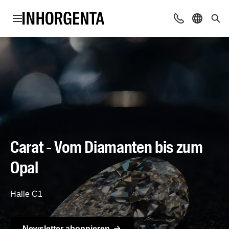
Navigation öffnen
Beratung & Ko
Sprache 
Suc
Carat - Vom Diamanten bis zum
Opal
Halle C1
Newsletter abon­nie­ren